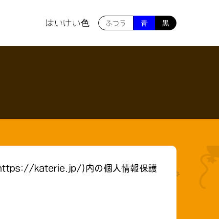
はいけい色
ふつう
青
黒
//katerie.jp/)内の個人情報保護